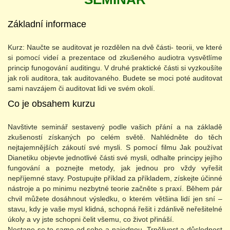
Základní informace
Kurz: Naučte se auditovat je rozdělen na dvě části- teorii, ve které
si pomocí videí a prezentace od zkušeného audiotra vysvětlíme
princip funogování auditingu. V druhé praktické části si vyzkoušíte
jak roli auditora, tak auditovaného. Budete se moci poté auditovat
sami navzájem či auditovat lidi ve svém okolí.
Co je obsahem kurzu
Navštivte seminář sestavený podle vašich přání a na základě
zkušeností získaných po celém světě. Nahlédněte do těch
nejtajemnějších zákoutí své mysli. S pomocí filmu Jak používat
Dianetiku objevte jednotlivé části své mysli, odhalte principy jejího
fungování a poznejte metody, jak jednou pro vždy vyřešit
nepříjemné stavy. Postupujte příklad za příkladem, získejte účinné
nástroje a po minimu nezbytné teorie začněte s praxí. Během pár
chvil můžete dosáhnout výsledku, o kterém většina lidí jen sní –
stavu, kdy je vaše mysl klidná, schopná řešit i zdánlivě neřešitelné
úkoly a vy jste schopni čelit všemu, co život přináší.
Nestane se to samo od sebe a najednou. Trpělivost a důslednost