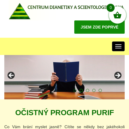
0
JSEM ZDE POPRVÉ
Toggl
navig
OČISTNÝ PROGRAM PURIF
Co Vám brání myslet jasně? Cítíte se někdy bez jakéhokoli