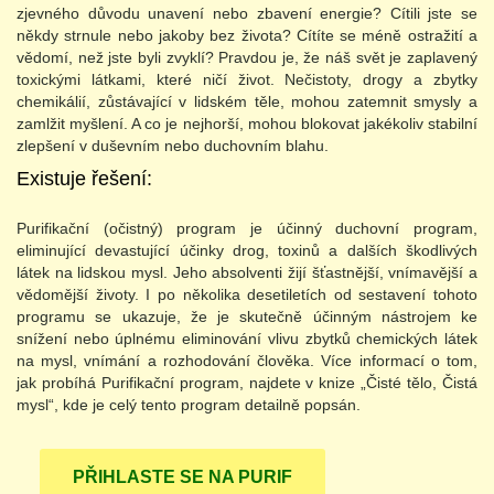
zjevného důvodu unavení nebo zbavení energie? Cítili jste se
někdy strnule nebo jakoby bez života? Cítíte se méně ostražití a
vědomí, než jste byli zvyklí? Pravdou je, že náš svět je zaplavený
toxickými látkami, které ničí život. Nečistoty, drogy a zbytky
chemikálií, zůstávající v lidském těle, mohou zatemnit smysly a
zamlžit myšlení. A co je nejhorší, mohou blokovat jakékoliv stabilní
zlepšení v duševním nebo duchovním blahu.
Existuje řešení:
Purifikační (očistný) program je účinný duchovní program,
eliminující devastující účinky drog, toxinů a dalších škodlivých
látek na lidskou mysl. Jeho absolventi žijí šťastnější, vnímavější a
vědomější životy. I po několika desetiletích od sestavení tohoto
programu se ukazuje, že je skutečně účinným nástrojem ke
snížení nebo úplnému eliminování vlivu zbytků chemických látek
na mysl, vnímání a rozhodování člověka. Více informací o tom,
jak probíhá Purifikační program, najdete v knize „Čisté tělo, Čistá
mysl“, kde je celý tento program detailně popsán.
PŘIHLASTE SE NA PURIF