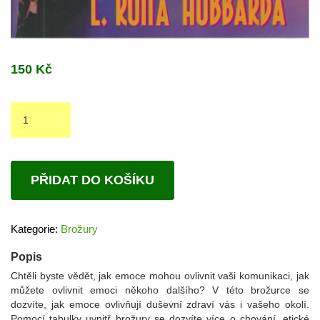
150
Kč
brožura
Emocionální
tónová
škála
množství
PŘIDAT DO KOŠÍKU
Kategorie:
Brožury
Popis
C
htěli byste vědět, jak emoce mohou ovlivnit vaši komunikaci, jak
můžete ovlivnit emoci někoho dalšího? V této brožurce se
dozvíte, jak emoce ovlivňují duševní zdraví vás i vašeho okolí.
Pomocí tabulky uvnitř brožury se dozvíte více o chování, etické