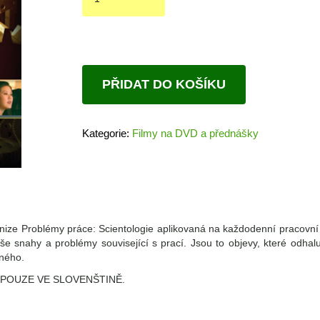
práce
množství
PŘIDAT DO KOŠÍKU
Kategorie:
Filmy na DVD a přednášky
knize Problémy práce: Scientologie aplikovaná na každodenní pracovní 
še snahy a problémy související s prací. Jsou to objevy, které odha
tného.
E POUZE VE SLOVENŠTINĚ.