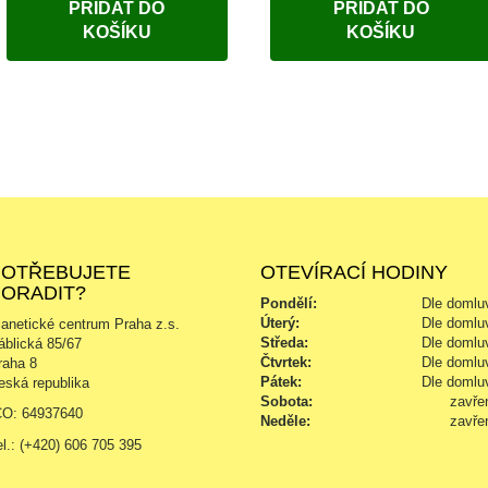
PŘIDAT DO
PŘIDAT DO
KOŠÍKU
KOŠÍKU
POTŘEBUJETE
OTEVÍRACÍ HODINY
PORADIT?
Pondělí:
Dle domlu
Úterý:
Dle domlu
ianetické centrum Praha z.s.
Středa:
Dle domlu
áblická 85/67
Čtvrtek:
Dle domlu
raha 8
Pátek:
Dle domlu
eská republika
Sobota:
zavře
ČO: 64937640
Neděle:
zavře
el.: (+420) 606 705 395