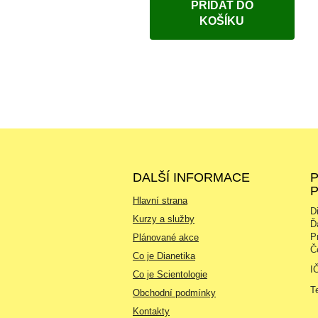
PŘIDAT DO
KOŠÍKU
DALŠÍ INFORMACE
Hlavní strana
D
Kurzy a služby
Ď
P
Plánované akce
Č
Co je Dianetika
I
Co je Scientologie
T
Obchodní podmínky
Kontakty