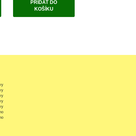
PŘIDAT DO
KOŠÍKU
vy
vy
vy
vy
vy
no
no