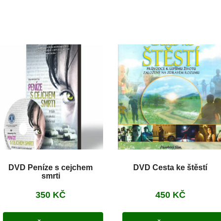
DVD Peníze s cejchem
DVD Cesta ke štěstí
smrti
350
KČ
450
KČ