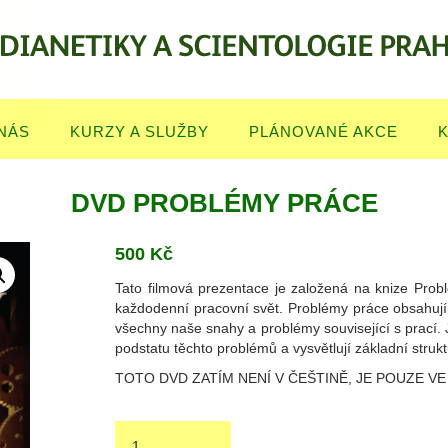
NÁS
KURZY A SLUŽBY
PLÁNOVANÉ AKCE
DVD PROBLÉMY PRÁCE
500
Kč
Tato filmová prezentace je založená na knize Prob
každodenní pracovní svět. Problémy práce obsahují 
všechny naše snahy a problémy související s prací. 
podstatu těchto problémů a vysvětlují základní struk
TOTO DVD ZATÍM NENÍ V ČEŠTINĚ, JE POUZE VE
DVD
Problémy