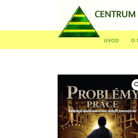
ÚVOD
O 